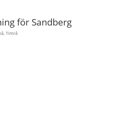
ing för Sandberg
eå
,
Timrå