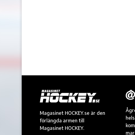
Ågr
Magasinet HOCKEY.se är den
hel
förlängda armen till
kom
Magasinet HOCKEY.
mark