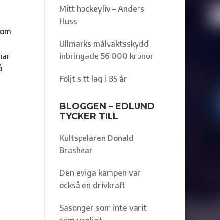
Mitt hockeyliv – Anders
Huss
r om
Ullmarks målvaktsskydd
har
inbringade 56 000 kronor
å
Följt sitt lag i 85 år
BLOGGEN – EDLUND
TYCKER TILL
Kultspelaren Donald
Brashear
Den eviga kampen var
också en drivkraft
Säsonger som inte varit
som vanligt