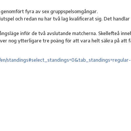
genomfört fyra av sex gruppspelsomgångar.
slutspel och redan nu har två lag kvalificerat sig. Det handla
gångsläge inför de två avslutande matcherna. Skellefteå inne
er nog ytterligare tre poäng för att vara helt säkra på att f
en/standings#select_standings=0&tab_standings=regular-