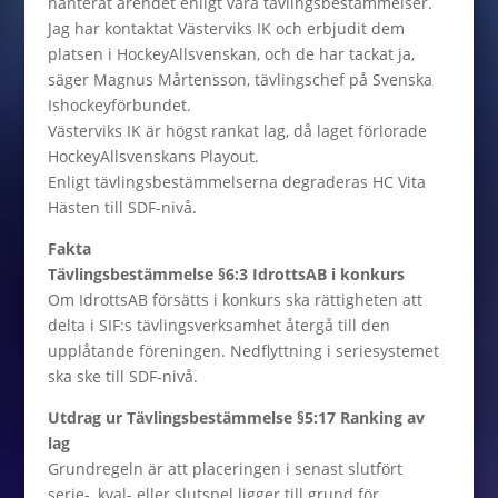
hanterat ärendet enligt våra tävlingsbestämmelser.
Jag har kontaktat Västerviks IK och erbjudit dem
platsen i HockeyAllsvenskan, och de har tackat ja,
säger Magnus Mårtensson, tävlingschef på Svenska
Ishockeyförbundet.
Västerviks IK är högst rankat lag, då laget förlorade
HockeyAllsvenskans Playout.
Enligt tävlingsbestämmelserna degraderas HC Vita
Hästen till SDF-nivå.
Fakta
Tävlingsbestämmelse §6:3 IdrottsAB i konkurs
Om IdrottsAB försätts i konkurs ska rättigheten att
delta i SIF:s tävlingsverksamhet återgå till den
upplåtande föreningen. Nedflyttning i seriesystemet
ska ske till SDF-nivå.
Utdrag ur Tävlingsbestämmelse §5:17 Ranking av
lag
Grundregeln är att placeringen i senast slutfört
serie-, kval- eller slutspel ligger till grund för