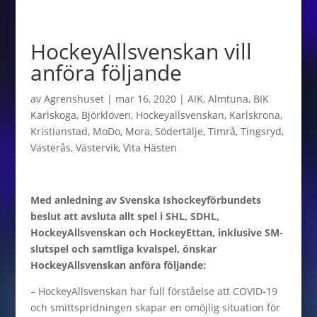
HockeyAllsvenskan vill
anföra följande
av
Agrenshuset
|
mar 16, 2020
|
AIK
,
Almtuna
,
BIK
Karlskoga
,
Björklöven
,
Hockeyallsvenskan
,
Karlskrona
,
Kristianstad
,
MoDo
,
Mora
,
Södertälje
,
Timrå
,
Tingsryd
,
Västerås
,
Västervik
,
Vita Hästen
Med anledning av Svenska Ishockeyförbundets
beslut att avsluta allt spel i SHL, SDHL,
HockeyAllsvenskan och HockeyEttan, inklusive SM-
slutspel och samtliga kvalspel, önskar
HockeyAllsvenskan anföra följande:
– HockeyAllsvenskan har full förståelse att COVID-19
och smittspridningen skapar en omöjlig situation för