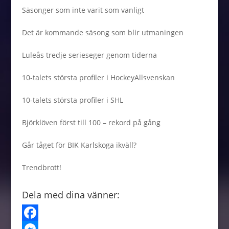
Säsonger som inte varit som vanligt
Det är kommande säsong som blir utmaningen
Luleås tredje serieseger genom tiderna
10-talets största profiler i HockeyAllsvenskan
10-talets största profiler i SHL
Björklöven först till 100 – rekord på gång
Går tåget för BIK Karlskoga ikväll?
Trendbrott!
Dela med dina vänner:
F