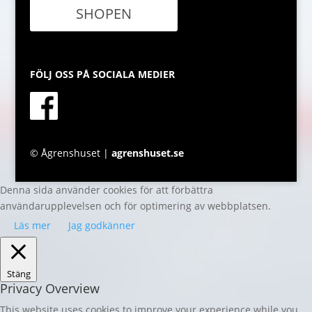
SHOPEN
FÖLJ OSS PÅ SOCIALA MEDIER
© Ågrenshuset |
agrenshuset.se
Denna sida använder cookies för att förbättra
användarupplevelsen och för optimering av webbplatsen.
Läs mer
Jag godkänner
Stäng
Privacy Overview
This website uses cookies to improve your experience while you