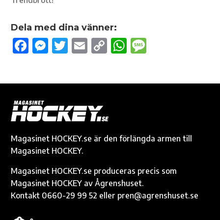
Dela med dina vänner:
F
M
T
E
C
W
M
ac
es
w
m
o
h
es
e
se
it
ail
p
at
sa
b
n
te
y
s
g
o
g
r
Li
A
e
o
er
n
p
k
k
p
Magasinet HOCKEY.se är den förlängda armen till
Magasinet HOCKEY.
Magasinet HOCKEY.se produceras precis som
Magasinet HOCKEY av Ågrenshuset.
Kontakt 0660-29 99 52 eller pren@agrenshuset.se