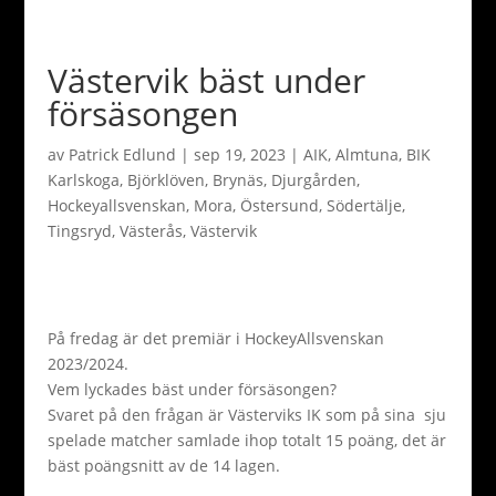
Västervik bäst under
försäsongen
av
Patrick Edlund
|
sep 19, 2023
|
AIK
,
Almtuna
,
BIK
Karlskoga
,
Björklöven
,
Brynäs
,
Djurgården
,
Hockeyallsvenskan
,
Mora
,
Östersund
,
Södertälje
,
Tingsryd
,
Västerås
,
Västervik
På fredag är det premiär i HockeyAllsvenskan
2023/2024.
Vem lyckades bäst under försäsongen?
Svaret på den frågan är Västerviks IK som på sina sju
spelade matcher samlade ihop totalt 15 poäng, det är
bäst poängsnitt av de 14 lagen.