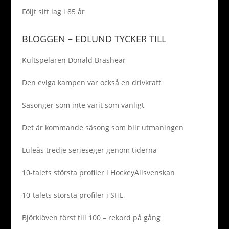
Följt sitt lag i 85 år
BLOGGEN – EDLUND TYCKER TILL
Kultspelaren Donald Brashear
Den eviga kampen var också en drivkraft
Säsonger som inte varit som vanligt
Det är kommande säsong som blir utmaningen
Luleås tredje serieseger genom tiderna
10-talets största profiler i HockeyAllsvenskan
10-talets största profiler i SHL
Björklöven först till 100 – rekord på gång