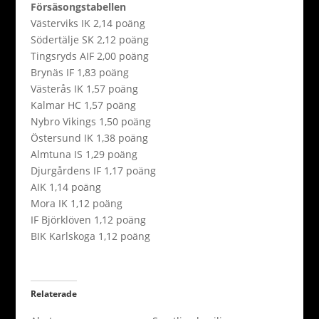
Försäsongstabellen
Västerviks IK 2,14 poäng
Södertälje SK 2,12 poäng
Tingsryds AIF 2,00 poäng
Brynäs IF 1,83 poäng
Västerås IK 1,57 poäng
Kalmar HC 1,57 poäng
Nybro Vikings 1,50 poäng
Östersund IK 1,38 poäng
Almtuna IS 1,29 poäng
Djurgårdens IF 1,17 poäng
AIK 1,14 poäng
Mora IK 1,12 poäng
IF Björklöven 1,12 poäng
BIK Karlskoga 1,12 poäng
Relaterade