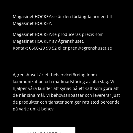
r
i
s
s
Magasinet HOCKEY.se är den förlängda armen till
n
A
a
Magasinet HOCKEY.
k
p
g
Magasinet HOCKEY.se produceras precis som
p
e
Magasinet HOCKEY av Ågrenshuset.
Kontakt 0660-29 99 52 eller pren@agrenshuset.se
Ågrenshuset är ett helserviceföretag inom
kommunikation och marknadsföring av alla slag. Vi
hjälper våra kunder att synas på ett sätt som göra att
de når sina mål. Vi behovsanpassar och levererar just
de produkter och tjänster som ger rätt stöd beroende
på varje unikt behov.