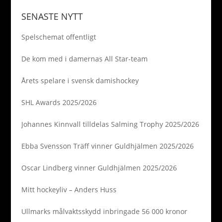
för…
Styrelsen utser
vinnaren. Åren
SENASTE NYTT
1961/1992 delades
priset ut av tidningen
Spelschemat offentligt
Expressen. Det är
insatser i grundserie,
De kom med i damernas All Star-team
slutspel och
juniorlandslaget…
Årets spelare i svensk damishockey
SHL Awards 2025/2026
Johannes Kinnvall tilldelas Salming Trophy 2025/2026
Ebba Svensson Träff vinner Guldhjälmen 2025/2026
Oscar Lindberg vinner Guldhjälmen 2025/2026
Mitt hockeyliv – Anders Huss
Ullmarks målvaktsskydd inbringade 56 000 kronor