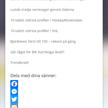
Luleås tredje serieseger genom tiderna
10-talets största profiler i HockeyAllsvenskan
10-talets största profiler i SHL
Björklöven först till 100 – rekord på gång
Går tåget för BIK Karlskoga ikväll?
Trendbrott!
Dela med dina vänner:
F
a
M
c
e
T