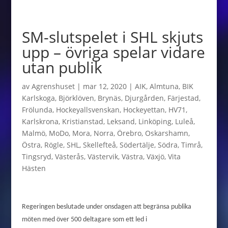
SM-slutspelet i SHL skjuts
upp – övriga spelar vidare
utan publik
av
Agrenshuset
|
mar 12, 2020
|
AIK
,
Almtuna
,
BIK
Karlskoga
,
Björklöven
,
Brynäs
,
Djurgården
,
Färjestad
,
Frölunda
,
Hockeyallsvenskan
,
Hockeyettan
,
HV71
,
Karlskrona
,
Kristianstad
,
Leksand
,
Linköping
,
Luleå
,
Malmö
,
MoDo
,
Mora
,
Norra
,
Örebro
,
Oskarshamn
,
Östra
,
Rögle
,
SHL
,
Skellefteå
,
Södertälje
,
Södra
,
Timrå
,
Tingsryd
,
Västerås
,
Västervik
,
Västra
,
Växjö
,
Vita
Hästen
Regeringen beslutade under onsdagen att begränsa publika
möten med över 500 deltagare som ett led i