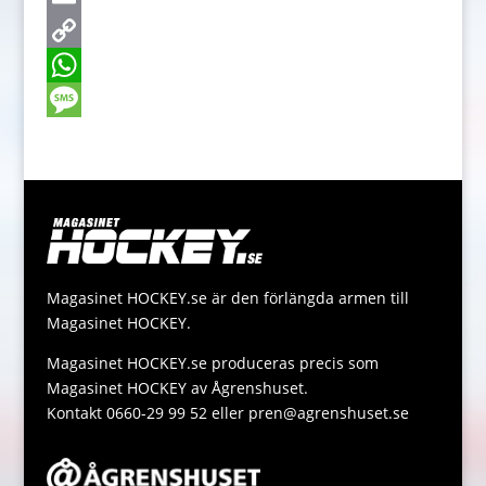
e
s
w
E
b
s
i
m
C
o
e
t
a
o
W
o
n
t
i
p
h
M
k
g
e
l
y
a
e
e
r
L
t
s
r
i
s
s
n
A
a
Magasinet HOCKEY.se är den förlängda armen till
k
p
g
Magasinet HOCKEY.
p
e
Magasinet HOCKEY.se produceras precis som
Magasinet HOCKEY av Ågrenshuset.
Kontakt 0660-29 99 52 eller pren@agrenshuset.se