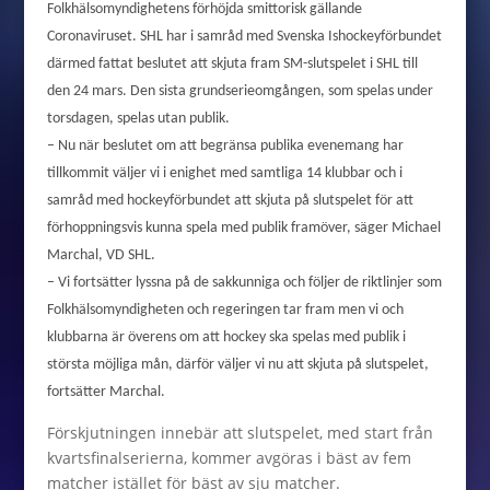
Folkhälsomyndighetens förhöjda smittorisk gällande
Coronaviruset. SHL har i samråd med Svenska Ishockeyförbundet
därmed fattat beslutet att skjuta fram SM-slutspelet i SHL till
den 24 mars. Den sista grundserieomgången, som spelas under
torsdagen, spelas utan publik.
– Nu när beslutet om att begränsa publika evenemang har
tillkommit väljer vi i enighet med samtliga 14 klubbar och i
samråd med hockeyförbundet att skjuta på slutspelet för att
förhoppningsvis kunna spela med publik framöver, säger Michael
Marchal, VD SHL.
– Vi fortsätter lyssna på de sakkunniga och följer de riktlinjer som
Folkhälsomyndigheten och regeringen tar fram men vi och
klubbarna är överens om att hockey ska spelas med publik i
största möjliga mån, därför väljer vi nu att skjuta på slutspelet,
fortsätter Marchal.
Förskjutningen innebär att slutspelet, med start från
kvartsfinalserierna, kommer avgöras i bäst av fem
matcher istället för bäst av sju matcher.