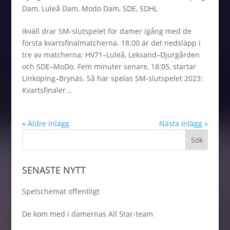
Dam
,
Luleå Dam
,
Modo Dam
,
SDE
,
SDHL
Ikväll drar SM-slutspelet för damer igång med de
första kvartsfinalmatcherna. 18:00 är det nedsläpp i
tre av matcherna: HV71–Luleå, Leksand–Djurgården
och SDE–MoDo. Fem minuter senare, 18:05, startar
Linköping–Brynäs. Så här spelas SM-slutspelet 2023:
Kvartsfinaler...
« Äldre inlägg
Nästa Inlägg »
SENASTE NYTT
Spelschemat offentligt
De kom med i damernas All Star-team