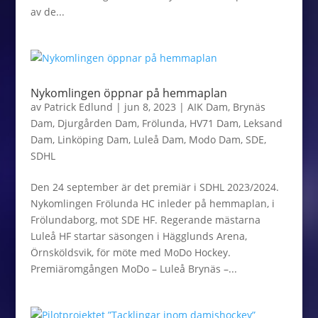
av de...
Nykomlingen öppnar på hemmaplan
av
Patrick Edlund
|
jun 8, 2023
|
AIK Dam
,
Brynäs
Dam
,
Djurgården Dam
,
Frölunda
,
HV71 Dam
,
Leksand
Dam
,
Linköping Dam
,
Luleå Dam
,
Modo Dam
,
SDE
,
SDHL
Den 24 september är det premiär i SDHL 2023/2024.
Nykomlingen Frölunda HC inleder på hemmaplan, i
Frölundaborg, mot SDE HF. Regerande mästarna
Luleå HF startar säsongen i Hägglunds Arena,
Örnsköldsvik, för möte med MoDo Hockey.
Premiäromgången MoDo – Luleå Brynäs –...