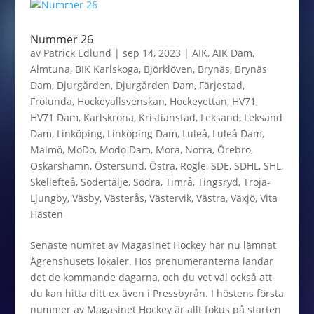
Nummer 26
av
Patrick Edlund
|
sep 14, 2023
|
AIK
,
AIK Dam
,
Almtuna
,
BIK Karlskoga
,
Björklöven
,
Brynäs
,
Brynäs
Dam
,
Djurgården
,
Djurgården Dam
,
Färjestad
,
Frölunda
,
Hockeyallsvenskan
,
Hockeyettan
,
HV71
,
HV71 Dam
,
Karlskrona
,
Kristianstad
,
Leksand
,
Leksand
Dam
,
Linköping
,
Linköping Dam
,
Luleå
,
Luleå Dam
,
Malmö
,
MoDo
,
Modo Dam
,
Mora
,
Norra
,
Örebro
,
Oskarshamn
,
Östersund
,
Östra
,
Rögle
,
SDE
,
SDHL
,
SHL
,
Skellefteå
,
Södertälje
,
Södra
,
Timrå
,
Tingsryd
,
Troja-
Ljungby
,
Väsby
,
Västerås
,
Västervik
,
Västra
,
Växjö
,
Vita
Hästen
Senaste numret av Magasinet Hockey har nu lämnat
Ågrenshusets lokaler. Hos prenumeranterna landar
det de kommande dagarna, och du vet väl också att
du kan hitta ditt ex även i Pressbyrån. I höstens första
nummer av Magasinet Hockey är allt fokus på starten