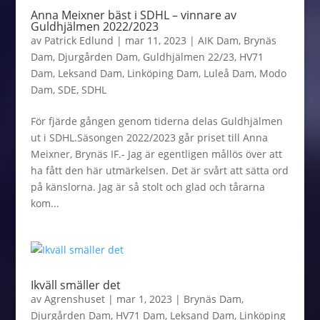
Anna Meixner bäst i SDHL – vinnare av
Guldhjälmen 2022/2023
av
Patrick Edlund
|
mar 11, 2023
|
AIK Dam
,
Brynäs
Dam
,
Djurgården Dam
,
Guldhjälmen 22/23
,
HV71
Dam
,
Leksand Dam
,
Linköping Dam
,
Luleå Dam
,
Modo
Dam
,
SDE
,
SDHL
För fjärde gången genom tiderna delas Guldhjälmen
ut i SDHL.Säsongen 2022/2023 går priset till Anna
Meixner, Brynäs IF.- Jag är egentligen mållös över att
ha fått den här utmärkelsen. Det är svårt att sätta ord
på känslorna. Jag är så stolt och glad och tårarna
kom...
Ikväll smäller det
av
Agrenshuset
|
mar 1, 2023
|
Brynäs Dam
,
Djurgården Dam
,
HV71 Dam
,
Leksand Dam
,
Linköping