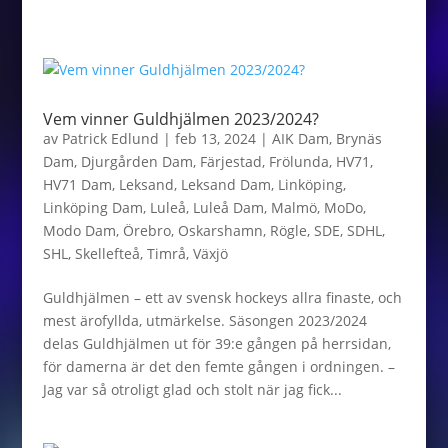
Vem vinner Guldhjälmen 2023/2024?
av
Patrick Edlund
|
feb 13, 2024
|
AIK Dam
,
Brynäs
Dam
,
Djurgården Dam
,
Färjestad
,
Frölunda
,
HV71
,
HV71 Dam
,
Leksand
,
Leksand Dam
,
Linköping
,
Linköping Dam
,
Luleå
,
Luleå Dam
,
Malmö
,
MoDo
,
Modo Dam
,
Örebro
,
Oskarshamn
,
Rögle
,
SDE
,
SDHL
,
SHL
,
Skellefteå
,
Timrå
,
Växjö
Guldhjälmen – ett av svensk hockeys allra finaste, och
mest ärofyllda, utmärkelse. Säsongen 2023/2024
delas Guldhjälmen ut för 39:e gången på herrsidan,
för damerna är det den femte gången i ordningen. –
Jag var så otroligt glad och stolt när jag fick...